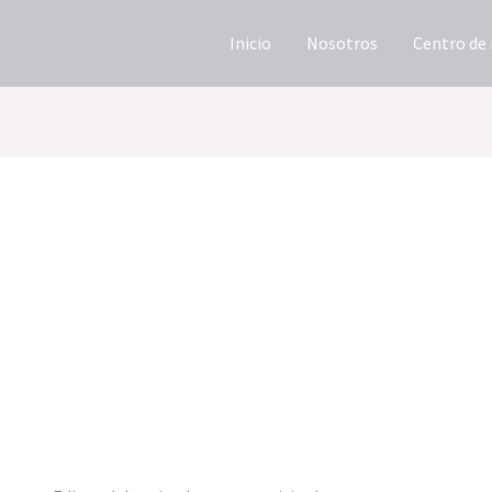
Inicio
Nosotros
Centro de
uan Sebastián Flor