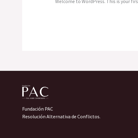
Welcome to WordPress. This is your first
Hello
Leer más »
world!
Fundación PAC
Resolución Alternativa de Conflictos.