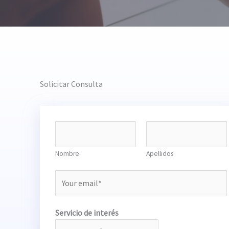
Solicitar Consulta
N
o
m
Nombre
Apellidos
b
E
r
m
e
a
C
Servicio de interés
i
o
l