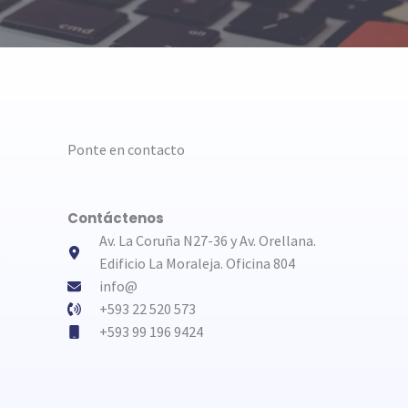
Ponte en contacto
Contáctenos
Av. La Coruña N27-36 y Av. Orellana.
Edificio La Moraleja. Oficina 804
info@​
+593 22 520 573​
+593 99 196 9424​