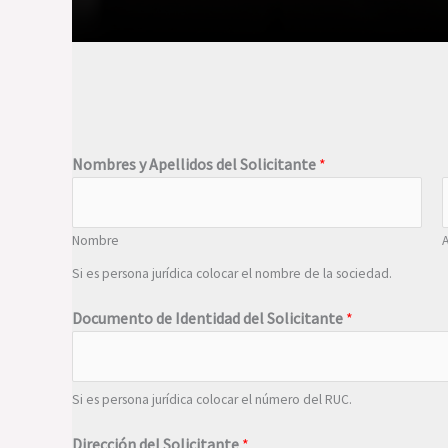
Nombres y Apellidos del Solicitante
*
Nombre
A
Si es persona jurídica colocar el nombre de la sociedad.
Documento de Identidad del Solicitante
*
Si es persona jurídica colocar el número del RUC.
Dirección del Solicitante
*